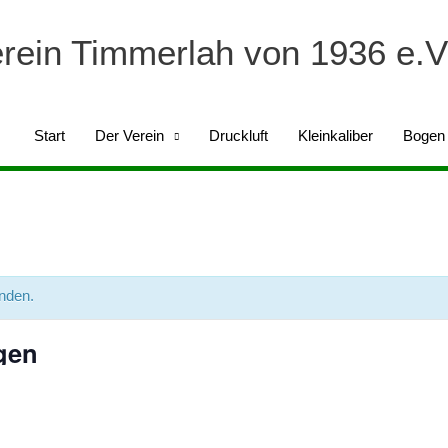
erein Timmerlah von 1936 e.V
Start
Der Verein
Druckluft
Kleinkaliber
Bogen
unden.
gen