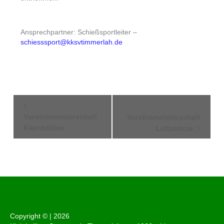
Ansprechpartner: Schießsportleiter –
schiesssport@kksvtimmerlah.de
Veranstaltung-
Navigation
Vereinsmeisterschaft
Vereinsmeisterschaft
Kleinkaliber
Luftpistole
Copyright © |
2026