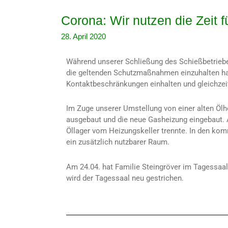
Corona:
Corona: Wir nutzen die Zeit fü
Wir
28. April 2020
nutzen
die
Während unserer Schließung des Schießbetriebe
Zeit
die geltenden Schutzmaßnahmen einzuhalten hab
für
Kontaktbeschränkungen einhalten und gleichzei
überfällige
Arbeiten
Im Zuge unserer Umstellung von einer alten Ölh
ausgebaut und die neue Gasheizung eingebaut. 
Öllager vom Heizungskeller trennte. In den ko
ein zusätzlich nutzbarer Raum.
Am 24.04. hat Familie Steingröver im Tagessaal
wird der Tagessaal neu gestrichen.