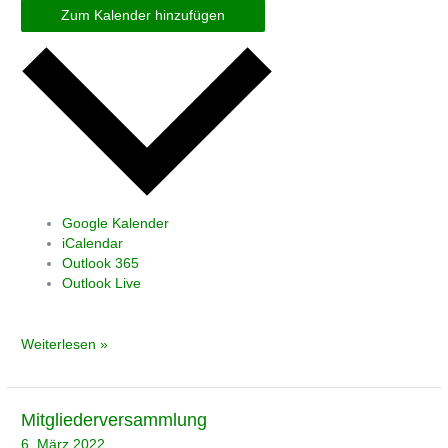
Zum Kalender hinzufügen
Google Kalender
iCalendar
Outlook 365
Outlook Live
Weiterlesen »
Mitgliederversammlung
Mitgliederversammlung
6. März 2022