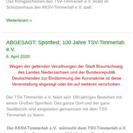
Das Königsschießen des TSV-Timmerlah e.V. findet im
Schützenhaus des KKSV-Timmerlah e.V. statt.
Weiterlesen »
ABGESAGT:
ABGESAGT: Sportfest: 100 Jahre TSV-Timmerlah
Sportfest:
e.V.
100
6. April 2020
Jahre
TSV-
Wegen der geltenden Verodnungen der Stadt Braunschweig,
Timmerlah
des Landes Niedersachsen und der Bundesrepublik
e.V.
Deutschlanden zur Eindämmung der Koronakrise ist diese
Veranstaltung abgesagt oder bis auf weiteres verschoben.
Der TSV-Timmerlah e.V. feiert sein 100-jähriges Bestehen mit
einem Großen Sportfest. Das ganze Dorf und der gane
Stadtbezirk sind eingeladen gemeinsam mit dem TSV-
Timmerlah zu feiern.
Der KKSV-Timmerlah e.V. wünscht dem TSV-Timmerlah e.V.