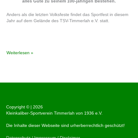
alles Gute zu seinem 100-jährigen Bestehen.
Anders als die letzten Volksfeste findet das Sportfest in diesem
Jahr auf dem Gelände des TSV-Timmerlah e.V. statt.
Weiterlesen »
Copyright © |
2026
Kleinkaliber-Sportverein Timmerlah von 1936 e.V.
Die Inhalte dieser Webseite sind urherberrechtlich geschützt!
Datenschutz / Impressum / Disclaimer