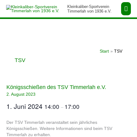
Zum
Hau
Kleinkaliber-Sportverein
Inhalt
Timmerlah von 1936 e.V.
springen
Start
TSV
TSV
Königsschießen
Königsschießen des TSV Timmerlah e.V.
des
2. August 2023
TSV
1. Juni 2024
Timmerlah
14:00
17:00
–
e.V.
Der TSV Timmerlah veranstaltet sein jährliches
Königsschießen. Weitere Informationen sind beim TSV
Timmerlah zu erhalten.