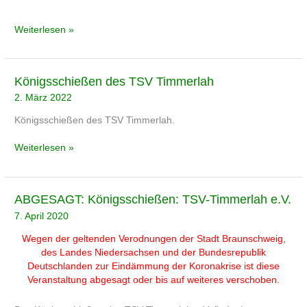
Weiterlesen »
Königsschießen
Königsschießen des TSV Timmerlah
des
2. März 2022
TSV
Timmerlah
Königsschießen des TSV Timmerlah.
Weiterlesen »
ABGESAGT:
ABGESAGT: Königsschießen: TSV-Timmerlah e.V.
Königsschießen:
7. April 2020
TSV-
Timmerlah
Wegen der geltenden Verodnungen der Stadt Braunschweig,
e.V.
des Landes Niedersachsen und der Bundesrepublik
Deutschlanden zur Eindämmung der Koronakrise ist diese
Veranstaltung abgesagt oder bis auf weiteres verschoben.