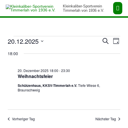
Zum
Hau
Kleinkaliber-Sportverein
Inhalt
Timmerlah von 1936 e.V.
springen
Veranstaltungen
20.12.2025
Veranstaltung
Verans
Suche
Tag
für
Suche
Ansich
Datum
20.
und
Naviga
18:00
wählen.
Dezember
Ansichten,
2025
Navigation
20. Dezember 2025 18:00
-
23:30
Weihnachtsfeier
Schützenhaus, KKSV-Timmerlah e.V.
Tiefe Wiese 6,
Braunschweig
Vorheriger Tag
Nächster Tag