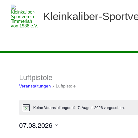
Zum
Inhalt
Kleinkaliber-Sportv
springen
Veranstaltungen
Luftpistole
für
Veranstaltungen
Luftpistole
7.
August
2026
Keine Veranstaltungen für 7. August 2026 vorgesehen.
Hinweis
07.08.2026
Datum