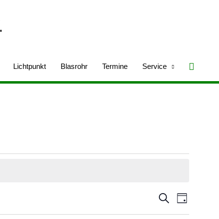
.
Suche
Lichtpunkt
Blasrohr
Termine
Service
Veranstaltungen
Veranstaltu
Suche
Tag
Suche
Ansichten-
und
Navigation